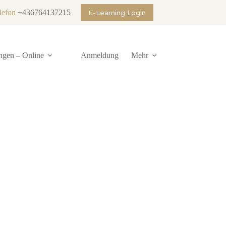
lefon
+436764137215
E-Learning Login
ngen – Online
Anmeldung
Mehr